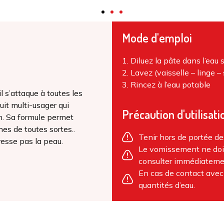
Mode d'emploi
1. Diluez la pâte dans l’eau 
2. Lavez (vaisselle – linge –
3. Rincez à l’eau potable
l s’attaque à toutes les
duit multi-usager qui
Précaution d'utilisati
en. Sa formule permet
hes de toutes sortes..
Tenir hors de portée de
resse pas la peau.
Le vomissement ne doit
consulter immédiateme
En cas de contact avec
quantités d’eau.