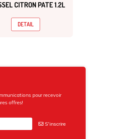
SEL CITRON PATE 1.2L
DETAIL
ommunications pour recevoir
res offres!
S'inscrire