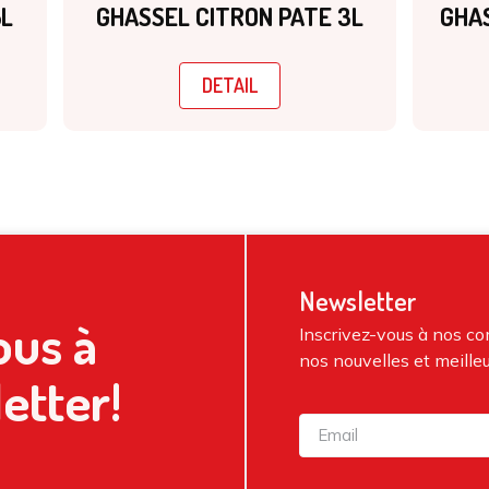
5L
GHASSEL CITRON PATE 3L
GHAS
DETAIL
Newsletter
us à
Inscrivez-vous à nos c
nos nouvelles et meilleu
etter!