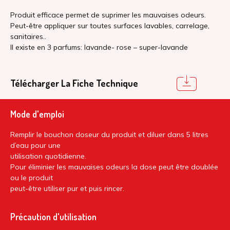
Produit efficace permet de suprimer les mauvaises odeurs.
Peut-être appliquer sur toutes surfaces lavables, carrelage,
sanitaires..
Il existe en 3 parfums: lavande- rose – super-lavande
Télécharger La Fiche Technique
Mode d'emploi
Remplir le bouchon doseur du produit et diluer dans 5 litres
d’eau pour une
utilisation quotidienne.
Pour éliminier les mauvaises odeurs la dose peut être doublée
ou le produit
peut-être utiliser pur et puis rincer.
Précaution d'utilisation