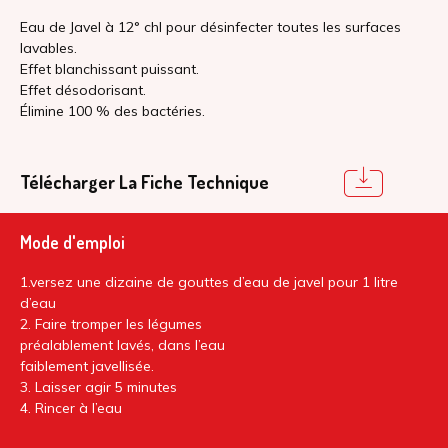
Eau de Javel à 12° chl pour désinfecter toutes les surfaces
lavables.
Effet blanchissant puissant.
Effet désodorisant.
Élimine 100 % des bactéries.
Télécharger La Fiche Technique
Mode d'emploi
1.versez une dizaine de gouttes d’eau de javel pour 1 litre
d’eau
2. Faire tromper les légumes
préalablement lavés, dans l’eau
faiblement javellisée.
3. Laisser agir 5 minutes
4. Rincer à l’eau