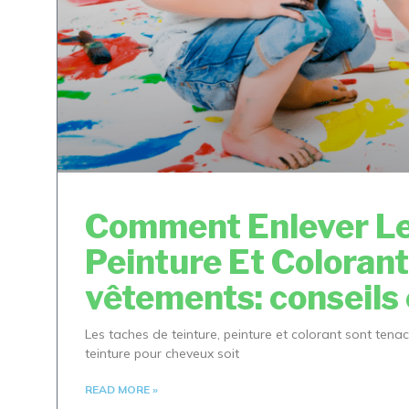
Comment Enlever Le
Peinture Et Colorant
vêtements: conseils 
Les taches de teinture, peinture et colorant sont tena
teinture pour cheveux soit
READ MORE »